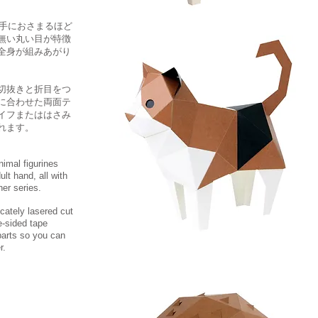
の片手におさまるほど
無い丸い目が特徴
全身が組みあがり
切抜きと折目をつ
に合わせた両面テ
イフまたははさみ
れます。
imal figurines
ult hand, all with
her series.
cately lasered cut
e-sided tape
parts so you can
r.