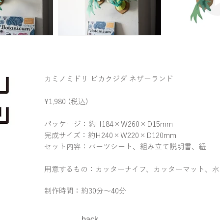
カミノミドリ ビカクジダ ネザーランド
¥1,980 (税込)
パッケージ：約H184×W260×D15mm
完成サイズ：約H240×W220×D120mm
セット内容：パーツシート、組み立て説明書、紐
用意するもの：カッターナイフ、カッターマット、水
制作時間：約30分～40分
back​