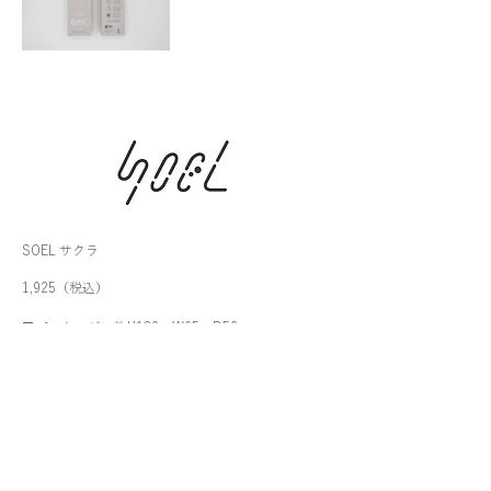
SOEL サクラ
1,925（税込）
■パッケージ：約H180×W65×D50mm
■完成サイズ：約H210×W90×D90mm
■セット内容：パーツシート、組み立て説明書、リ
ードスティック、瓶
■用意するもの：カッターナイフ、カッターマット
■制作時間：約30分～40分