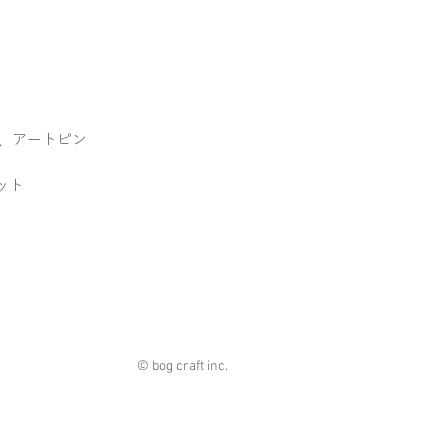
、アートピン
ット
© bog craft inc.