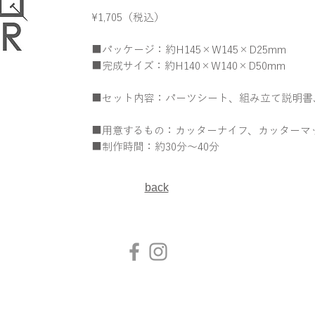
¥1,705（税込）
■パッケージ：約H145×W145×D25mm
■完成サイズ：約H140×W140×D50mm
■セット内容：パーツシート、組み立て説明書
■用意するもの：カッターナイフ、カッターマ
■制作時間：約30分～40分
back​